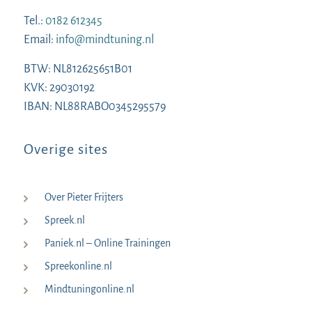
Tel.:
0182 612345
Email:
info@mindtuning.nl
BTW: NL812625651B01
KVK: 29030192
IBAN: NL88RABO0345295579
Overige sites
Over Pieter Frijters
Spreek.nl
Paniek.nl – Online Trainingen
Spreekonline.nl
Mindtuningonline.nl