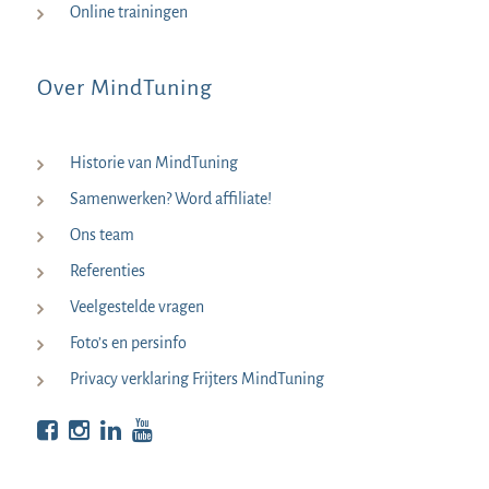
Online trainingen
Over MindTuning
Historie van MindTuning
Samenwerken? Word affiliate!
Ons team
Referenties
Veelgestelde vragen
Foto’s en persinfo
Privacy verklaring Frijters MindTuning
Bekijk op Facebook
Bekijk op Instagram
Bekijk op LinkedIn
Bekijk YouTube