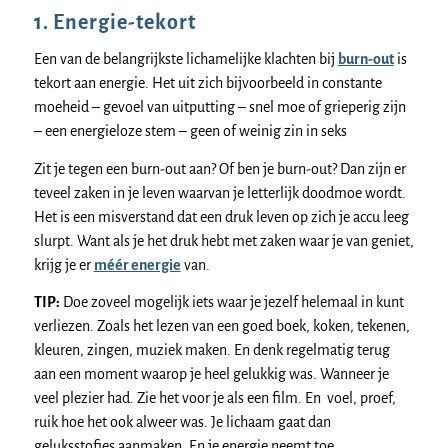
1. Energie-tekort
Een van de belangrijkste lichamelijke klachten bij
burn-out
is
tekort aan energie. Het uit zich bijvoorbeeld in constante
moeheid – gevoel van uitputting – snel moe of grieperig zijn
– een energieloze stem – geen of weinig zin in seks
Zit je tegen een burn-out aan? Of ben je burn-out? Dan zijn er
teveel zaken in je leven waarvan je letterlijk doodmoe wordt.
Het is een misverstand dat een druk leven op zich je accu leeg
slurpt. Want als je het druk hebt met zaken waar je van geniet,
krijg je er
méér energie
van.
TIP:
Doe zoveel mogelijk iets waar je jezelf helemaal in kunt
verliezen. Zoals het lezen van een goed boek, koken, tekenen,
kleuren, zingen, muziek maken. En denk regelmatig terug
aan een moment waarop je heel gelukkig was. Wanneer je
veel plezier had. Zie het voor je als een film. En voel, proef,
ruik hoe het ook alweer was. Je lichaam gaat dan
geluksstofjes aanmaken. En je energie neemt toe.