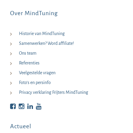
Over MindTuning
Historie van MindTuning
Samenwerken? Word affiliate!
Ons team
Referenties
Veelgestelde vragen
Foto’s en persinfo
Privacy verklaring Frijters MindTuning
Bekijk op Facebook
Bekijk op Instagram
Bekijk op LinkedIn
Bekijk YouTube
Actueel