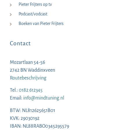
Pieter Frijters op tv
Podcast/vodcast
Boeken van Pieter Frijters
Contact
Mozartlaan 54-56
2742 BN Waddinxveen
Routebeschrijving
Tel.:
0182 612345
Email:
info@mindtuning.nl
BTW: NL812625651B01
KVK: 29030192
IBAN: NL88RABO0345295579