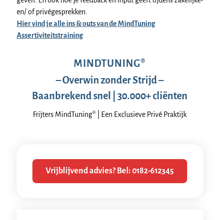
geven. En ook hoe je feedback en input geeft tijdens zakelijke-
en/ of privégesprekken.
Hier vind je alle ins & outs van de MindTuning
Assertiviteitstraining
MINDTUNING®
– Overwin zonder Strijd –
Baanbrekend snel | 30.000+ cliënten
Frijters MindTuning® | Een Exclusieve Privé Praktijk
Vrijblijvend advies? Bel: 0182-612345