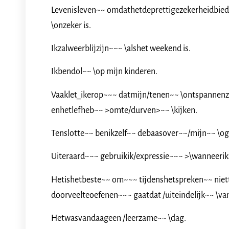
Levenisleven~~ omdathetdeprettigezekerheidbiedt
\onzeker is.
Ikzalweerblijzijn~~~ \alshet weekend is.
Ikbendol~~ \op mijn kinderen.
Vaaklet_ikerop~~~ datmijn/tenen~~ \ontspannenz
enhetlefheb~~ >omte/durven>~~ \kijken.
Tenslotte~~ benikzelf~~ debaasover~~/mijn~~ \og
Uiteraard~~~ gebruikik/expressie~~~ >\wanneerik
Hetishetbeste~~ om~~~ tijdenshetspreken~~ nie
doorveelteoefenen~~~ gaatdat /uiteindelijk~~ \van
Hetwasvandaageen /leerzame~~ \dag.