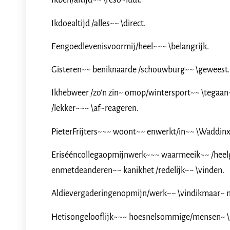
Ikben/altijd~~ \reso~luut.
Ikdoealtijd /alles~~ \direct.
Eengoedlevenisvoormij/heel~~~ \belangrijk.
Gisteren~~ beniknaarde /schouwburg~~ \geweest.
Ikhebweer /zo’n zin~ omop/wintersport~~ \tega
/lekker~~~ \af~reageren.
PieterFrijters~~~ woont~~ enwerkt/in~~ \Waddin
Erisééncollegaopmijnwerk~~~ waarmeeik~~ /heel
enmetdeanderen~~ kanikhet /redelijk~~ \vinden.
Aldievergaderingenopmijn/werk~~ \vindikmaar~ n
Hetisongelooflijk~~~ hoesnelsommige/mensen~ \