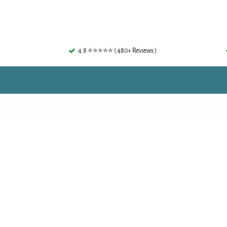
4.8 ⭐⭐⭐⭐⭐ ( 480+ Reviews )