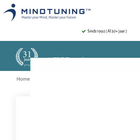
Sinds 1992 ( Al 30+ jaar )
MTRT Template
Home
MTRT Template