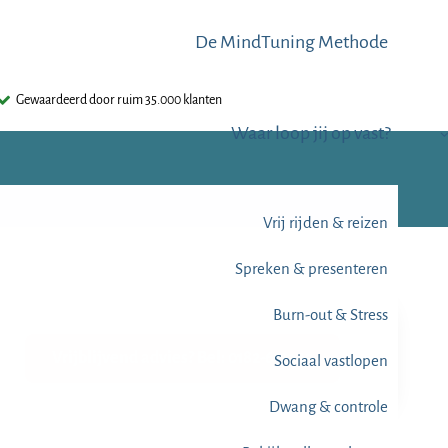
De MindTuning Methode
Gewaardeerd door ruim 35.000 klanten
Waar loop jij op vast?
Vrij rijden & reizen
Spreken & presenteren
Burn-out & Stress
Vrijblijvend advies? Bel: 0182-612345
Sociaal vastlopen
Dwang & controle