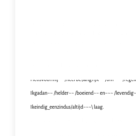
Let op!
De ene keer betreft het hele tonen en de andere ke
maar het ritmegevoel. Neem daarom de toonaanwijz
Deze oefening is om een gevoel voor ritme en tonen t
het wèl of niet klopt.
Oefen nu met de zinnen hieronder:
Hetisvoormij~~ /heel be\langrijk~~ /om~~~ /regel
Ikgadan~~ /helder~~ /boeiend~~ en~~~ /levendig~
Ikeindig_eenzindus/altijd~~~\ laag.
Voorikeenzin~ /laag \eindig~~ gaikaltijdeerst~~ /
Kortezinnen~ zijnvoormijhet/makkelijkst~ om~~ t