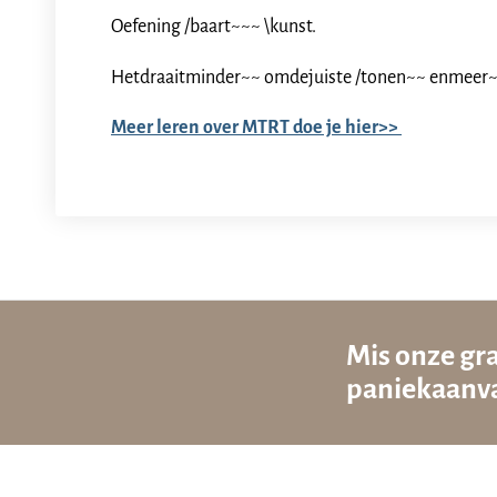
Oefening /baart~~~ \kunst.
Hetdraaitminder~~ omdejuiste /tonen~~ enmeer~
Meer leren over MTRT doe je hier>>
Mis onze gra
paniekaanva