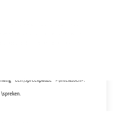
er halve- of kwart-tonen en soms alleen
ing minder letterlijk dan een musicus.
e krijgen. Je hoort uiteindelijk zelf wel of
matig~ een /spreekpauze~ >\intelassen>.
 \spreken.
iets~~ \omhoog.
e\leren.