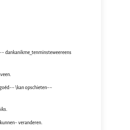
an~~ dankanikme_tenminsteweereens
xveen.
goéd~~ \kan opschieten~~
iks.
kunnen~ veranderen.