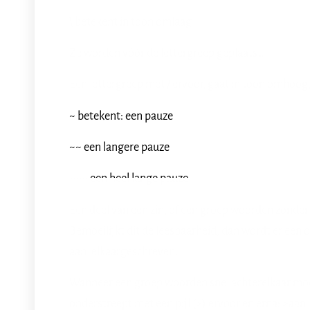
\ betekent in toon omlaag
Ze worden vóór de lettergreep geplaatst.
Een lettergreep met / ervoor, gaat in toon omhoog
~ betekent: een pauze
~~ een langere pauze
~~~ een heel lange pauze
Een deel van een zin, of een groep woorden zonde
Bemoeilijkt dit de leesbaarheid, dan wordt er een
aan_elkaargeschreven.
Wanneer een groep woorden snel achterelkaar mo
onderstreept met een pijl (>) ervoor en erna: >aa