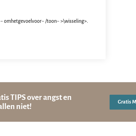
~ omhetgevoelvoor~ /toon~ >\wisseling>.
tis TIPS over angst en
Gratis 
llen niet!