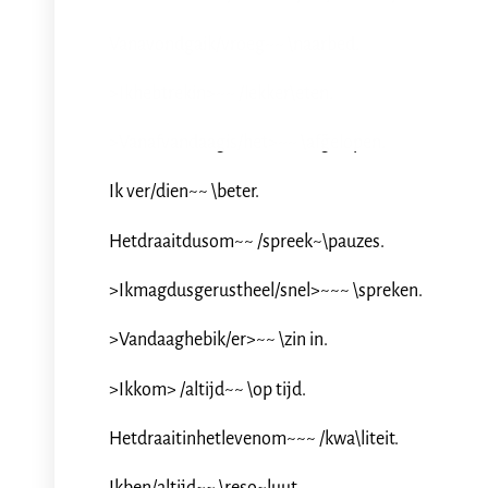
Vanavondgaik/vroeg~~ \naarbed.
>Ikhebtrekin>~~ /lekker\eten.
>Vanafvandaagis/het>~~ \af~gelopen.
Ik ver/dien~~ \beter.
Hetdraaitdusom~~ /spreek~\pauzes.
>Ikmagdusgerustheel/snel>~~~ \spreken.
>Vandaaghebik/er>~~ \zin in.
>Ikkom> /altijd~~ \op tijd.
Hetdraaitinhetlevenom~~~ /kwa\liteit.