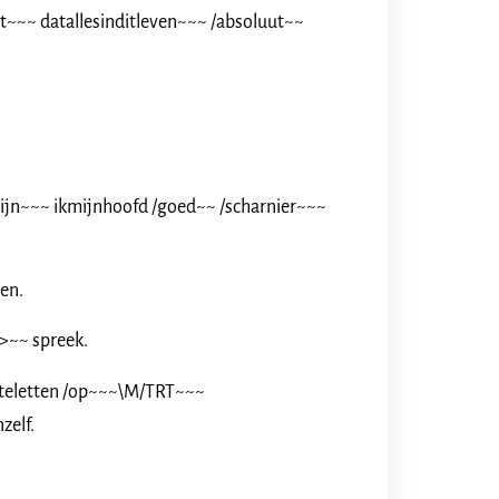
~~~ datallesinditleven~~~ /absoluut~~
ijn~~~ ikmijnhoofd /goed~~ /scharnier~~~
en.
>~~ spreek.
tteletten /op~~~\M/TRT~~~
zelf.