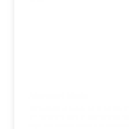
hebben.
Afnemend libido
Niemand hangt aan de grote klok dat zijn libido af
veel voorkomende klacht die is gerelateerd aan bur
nog bij. Voor de meeste mannen is dat heel frustrer