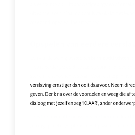
als een turbo op licht aanwezige angsten of onzek
uit van je leven. Maar ook dat is gelukkig met MindT
mee rond lopen en doe er wat aan.
Opspelen van eerdere versla
Een van de weinig besproken
burn-outklachten
is
Heb je eerder gerookt, cocaïne gebruikt, of overmat
sterk in je schoenen te staan. Voor je er erg in heb
verslaving ernstiger dan ooit daarvoor. Neem direc
geven. Denk na over de voordelen en weeg die af t
dialoog met jezelf en zeg ‘KLAAR’, ander onderwerp
Lees hier over alle 19 psychische burn-out kla
Je krijgt per elk symptoom een tip waarmee je zelf 