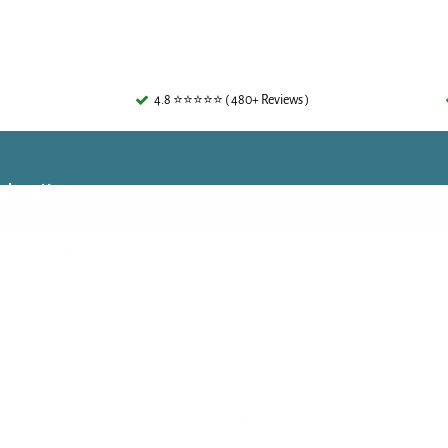
4.8 ⭐⭐⭐⭐⭐ ( 480+ Reviews )
ht zijn
 onderbelicht zijn
at ze gelukkig te herstellen zijn! Op deze
die onderbelicht zijn en een enorme impact