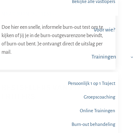
Bekijke alle vastlopers
NAAR BURN-OUT TEST>>
Doe hier een snelle, informele burn-out test om te
Voor wie?
kijken of jij je in de burn-outgevarenzone bevindt,
of burn-out bent. Je ontvangt direct de uitslag per
mail.
Trainingen
Persoonlijk 1 op 1 Traject
BESTSELLERS VAN PIETER
FRIJTERS
Groepscoaching
Online Trainingen
Burn-out behandeling