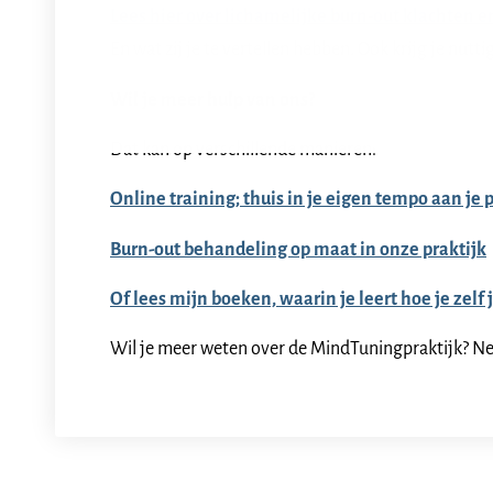
Lees hier over lichamelijke burn-out klachten
En wat zij je te vertellen hebben. Ook krijg je nutti
Wil je meer hulp van ons?
Dat kan op verschillende manieren:
Online training; thuis in je eigen tempo aan j
Burn-out behandeling op maat in onze praktijk
Of lees mijn boeken, waarin je leert hoe je zelf
Wil je meer weten over de MindTuningpraktijk? N