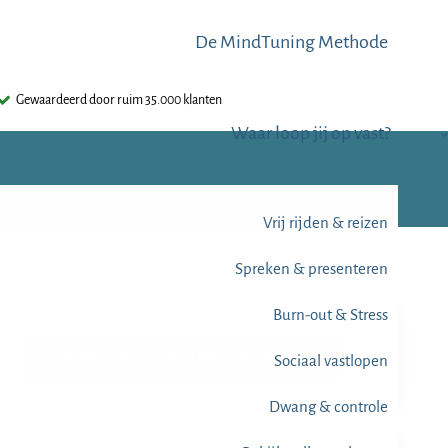
De MindTuning Methode
Gewaardeerd door ruim 35.000 klanten
Waar loop jij op vast?
Vrij rijden & reizen
Spreken & presenteren
Burn-out & Stress
Vrijblijvend advies? Bel: 0182-612345
Sociaal vastlopen
Dwang & controle