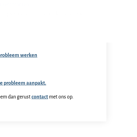
 en symptomen.
ge tips waar je zelf mee uit de voeten kunt.
e probleem werken
 je probleem aanpakt.
eem dan gerust
contact
met ons op.