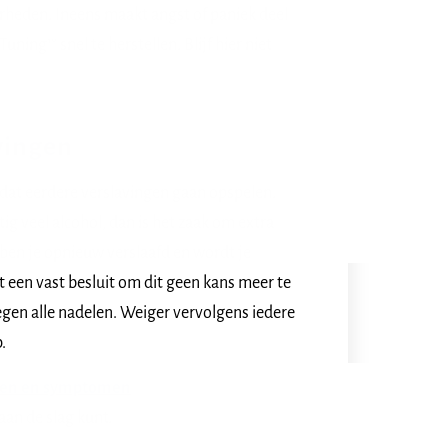
erheden. Ineens maakt angst of paniek deel
uning™ snel te herstellen. Blijf hier niet
vingen
 dat eerdere verslavingen gaan opspelen.
ig veel alcohol, dan is het zaak om extra
t ben je opnieuw verslaafd en wordt je
t een vast besluit om dit geen kans meer te
egen alle nadelen. Weiger vervolgens iedere
.
chten en symptomen
aan de slag kunt.