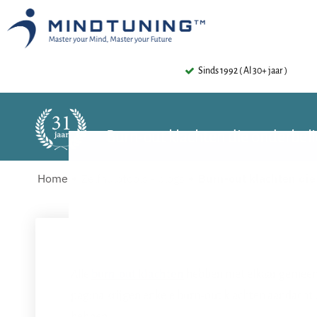
Sinds 1992 ( Al 30+ jaar )
Burn-out klachten die onderbelic
Home
Zelfhulptools - blogs
Burn-out klachten die
Alle
burn-out klachten
hebben met elkaar gemeen d
pagina krijgen enkele burn-out klachten aandacht 