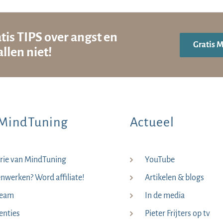
tis TIPS over angst en
Gratis 
llen niet!
MindTuning
Actueel
rie van MindTuning
YouTube
werken? Word affiliate!
Artikelen & blogs
team
In de media
enties
Pieter Frijters op tv