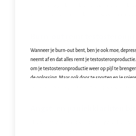
libido verhogende middelen, maar dat neemt de fr
zijn hebben meestal minder zin in seks, maar kunn
Burn-out remt testosteronpr
Wanneer je burn-out bent, ben je ook moe, depressi
neemt af en dat alles remt je testosteronproductie
om je testosteronproductie weer op pijl te brenge
de oplossing. Maar ook door te sporten en je spier
om je testosteronproductie weer op gang te breng
Angst- en paniekklachten bi
Het is soms gemakkelijker om te zeggen dat je sla
vertellen over je angst- of paniekklachten. Toch k