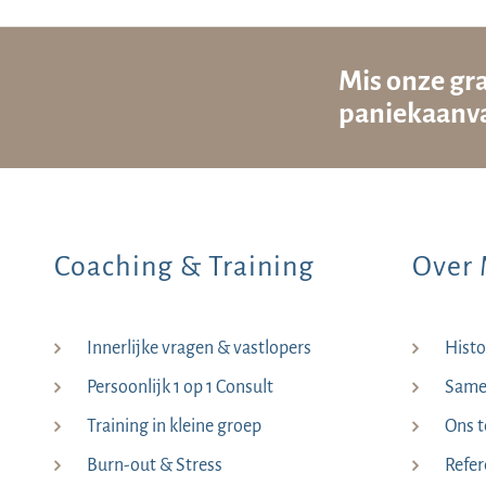
Mis onze gra
paniekaanva
Coaching & Training
Over 
Innerlijke vragen & vastlopers
Histo
Persoonlijk 1 op 1 Consult
Samen
Training in kleine groep
Ons 
Burn-out & Stress
Refer