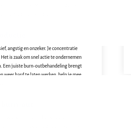
ustratie niet weg. Vrouwen die burn-out
en dat beter camoufleren.
oductie
ef, angstig en onzeker. Je concentratie
. Het is zaak om snel actie te ondernemen
n. Een juiste burn-outbehandeling brengt
en weer hard te laten werken, help je mee
en.
j burn-out
peloze nachten hebt, dan anderen te
omen die het meeste voor. Burn-out werkt