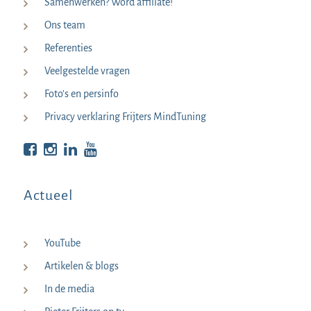
Samenwerken? Word affiliate!
Ons team
Referenties
Veelgestelde vragen
Foto’s en persinfo
Privacy verklaring Frijters MindTuning
Bekijk op Facebook
Bekijk op Instagram
Bekijk op LinkedIn
Bekijk YouTube
Actueel
YouTube
Artikelen & blogs
In de media