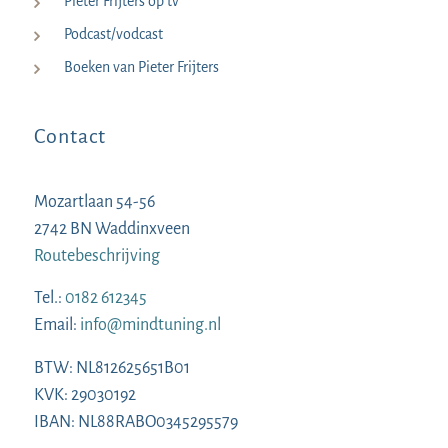
Pieter Frijters op tv
Podcast/vodcast
Boeken van Pieter Frijters
Contact
Mozartlaan 54-56
2742 BN Waddinxveen
Routebeschrijving
Tel.:
0182 612345
Email:
info@mindtuning.nl
BTW: NL812625651B01
KVK: 29030192
IBAN: NL88RABO0345295579