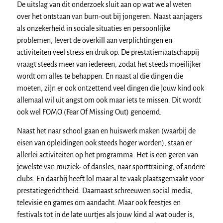
De uitslag van dit onderzoek sluit aan op wat we al weten
over het ontstaan van burn-out bij jongeren. Naast aanjagers
als onzekerheid in sociale situaties en persoonlijke
problemen, levert de overkill aan verplichtingen en
activiteiten veel stress en druk op. De prestatiemaatschappij
vraagt steeds meer van iedereen, zodat het steeds moeilijker
wordt om alles te behappen. En naast al die dingen die
moeten, zijn er ook ontzettend veel dingen die jouw kind ook
allemaal wil uit angst om ook maar iets te missen. Dit wordt
ook wel FOMO (Fear Of Missing Out) genoemd.
Naast het naar school gaan en huiswerk maken (waarbij de
eisen van opleidingen ook steeds hoger worden), staan er
allerlei activiteiten op het programma. Het is een geren van
jewelste van muziek- of dansles, naar sporttraining, of andere
clubs. En daarbij heeft lol maar al te vaak plaatsgemaakt voor
prestatiegerichtheid. Daarnaast schreeuwen social media,
televisie en games om aandacht. Maar ook feestjes en
festivals tot in de late uurtjes als jouw kind al wat ouder is,