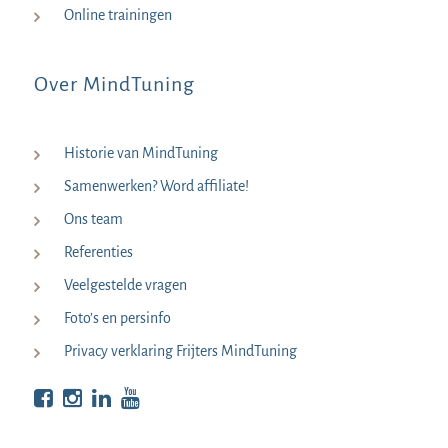
Online trainingen
Over MindTuning
Historie van MindTuning
Samenwerken? Word affiliate!
Ons team
Referenties
Veelgestelde vragen
Foto’s en persinfo
Privacy verklaring Frijters MindTuning
Bekijk op Facebook
Bekijk op Instagram
Bekijk op LinkedIn
Bekijk YouTube