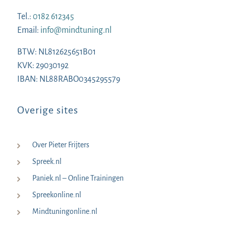
Tel.:
0182 612345
Email:
info@mindtuning.nl
BTW: NL812625651B01
KVK: 29030192
IBAN: NL88RABO0345295579
Overige sites
Over Pieter Frijters
Spreek.nl
Paniek.nl – Online Trainingen
Spreekonline.nl
Mindtuningonline.nl