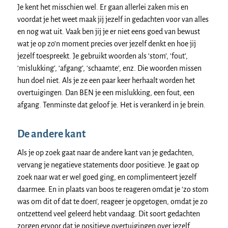
Je kent het misschien wel. Er gaan allerlei zaken mis en
voordat je het weet maak jij jezelf in gedachten voor van alles
en nog wat uit. Vaak ben jij je er niet eens goed van bewust
wat je op zo’n moment precies over jezelf denkt en hoe jij
jezelf toespreekt. Je gebruikt woorden als ‘stom’, ‘fout’,
‘mislukking’, ‘afgang’, ‘schaamte’, enz. Die woorden missen
hun doel niet. Als je ze een paar keer herhaalt worden het
overtuigingen. Dan BEN je een mislukking, een fout, een
afgang. Tenminste dat geloof je. Het is verankerd in je brein.
De andere kant
Als je op zoek gaat naar de andere kant van je gedachten,
vervang je negatieve statements door positieve. Je gaat op
zoek naar wat er wel goed ging, en complimenteert jezelf
daarmee. En in plaats van boos te reageren omdat je ‘zo stom
was om dit of dat te doen’, reageer je opgetogen, omdat je zo
ontzettend veel geleerd hebt vandaag. Dit soort gedachten
zorgen ervoor dat je positieve overtuigingen over jezelf