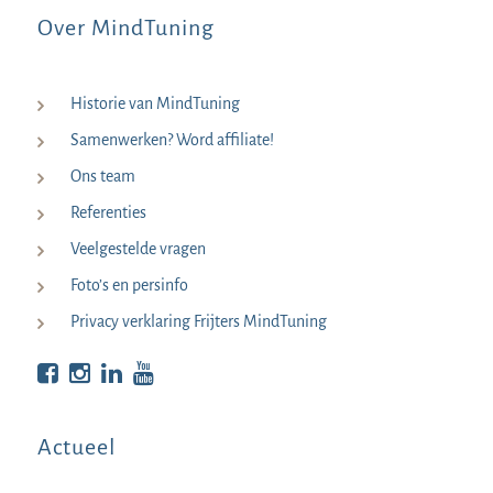
Over MindTuning
Historie van MindTuning
Samenwerken? Word affiliate!
Ons team
Referenties
Veelgestelde vragen
Foto’s en persinfo
Privacy verklaring Frijters MindTuning
Bekijk op Facebook
Bekijk op Instagram
Bekijk op LinkedIn
Bekijk YouTube
Actueel