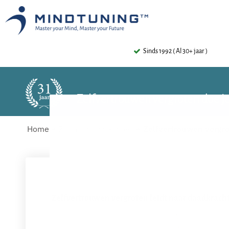
Sinds 1992 ( Al 30+ jaar )
Zelfvertrouwen vergroten doe je
Home
Zelfhulptools - blogs
Zelfvertrouwen vergro
Zelfvertrouwen vergroten leidt naar daadkracht