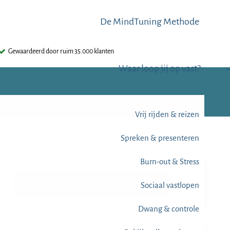
De MindTuning Methode
Gewaardeerd door ruim 35.000 klanten
Waar loop jij op vast?
Vrij rijden & reizen
Spreken & presenteren
Burn-out & Stress
Vrijblijvend advies? Bel 0182-612345
Sociaal vastlopen
Dwang & controle