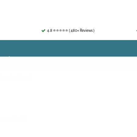
4.8 ⭐⭐⭐⭐⭐ ( 480+ Reviews )
 zo!
ten doe je zo!
 en vrijheid