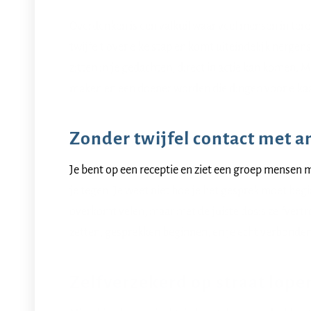
Overdenken is een valkuil waar veel mensen in terec
twijfelt over elke stap en komt uiteindelijk nergens.
zitten in je gedachten, direct in actie kan komen.
maken en een doener worden die dingen voor elkaar
Zonder twijfel contact met 
Je bent op een receptie en ziet een groep mensen m
je tegen. Je weet niet hoe je het gesprek moet begi
overkomt velen, maar met de juiste dosis zelfvert
zetten, gesprekken beginnen, en je echt verbonde
Zelfverzekerd op straat lope