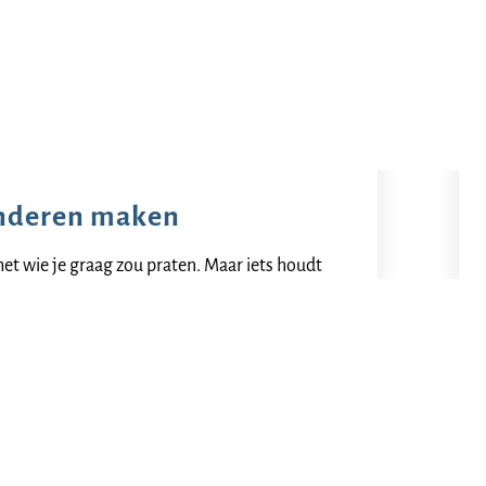
htkomen. Je blijft hangen in details,
 Stel je voor dat je in plaats van vast te
 Met meer zelfvertrouwen kun je die omslag
 krijgt.
anderen maken
et wie je graag zou praten. Maar iets houdt
nnen en voelt je buitengesloten. Dit
rouwen kun je zonder moeite die eerste stap
n voelen met anderen.
n