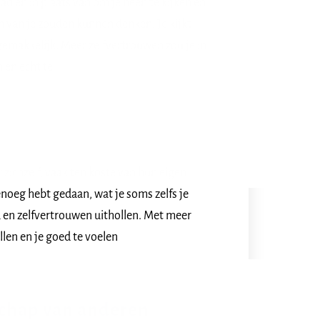
tad en in plaats van om je heen te kijken en
n van je zouden kunnen denken. Je kijkt
gemakkelijk. Meer zelfvertrouwen zou je in
 en echt te
ichzelf, vaak ten koste van hun eigen
genoeg hebt gedaan, wat je soms zelfs je
u en zelfvertrouwen uithollen. Met meer
llen en je goed te voelen
schap van anderen