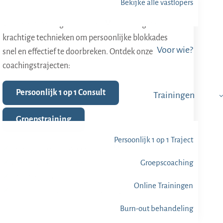
Bekijke alle vastlopers
Van Belemmering naar Groei: MindTuning biedt
krachtige technieken om persoonlijke blokkades
Voor wie?
snel en effectief te doorbreken. Ontdek onze
coachingstrajecten:
Persoonlijk 1 op 1 Consult
Trainingen
Groepstraining
Persoonlijk 1 op 1 Traject
✓
Persoonlijke Ontwikkeling op Maat
✓
Zeer ervaren coaches
Groepscoaching
✓
Snel resultaat
Online Trainingen
✓
Je profiteert van 31 jaar ervaring
Burn-out behandeling