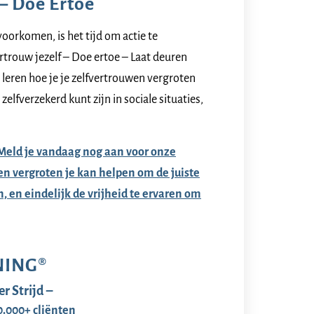
 – Doe Ertoe
voorkomen, is het tijd om actie te
ertrouw jezelf – Doe ertoe – Laat deuren
 leren hoe je je zelfvertrouwen vergroten
 zelfverzekerd kunt zijn in sociale situaties,
Meld je vandaag nog aan voor onze
en vergroten je kan helpen om de juiste
, en eindelijk de vrijheid te ervaren om
NING®
r Strijd –
0.000+ cliënten