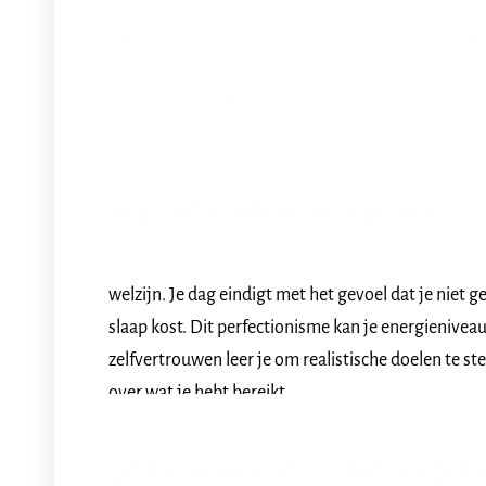
Misschien herken je dit: je loopt door een drukke s
te genieten, ben je je hyperbewust van wat andere
naar de grond, ontwijkt oogcontact, en voelt je on
staat stellen om rechtop te lopen, contact te maken
genieten van het moment.
Je goed voelen over jezelf
Sommige mensen leggen de lat extreem hoog voor z
welzijn. Je dag eindigt met het gevoel dat je niet 
slaap kost. Dit perfectionisme kan je energienivea
zelfvertrouwen leer je om realistische doelen te ste
over wat je hebt bereikt.
Zelfvertrouwen in het gezel