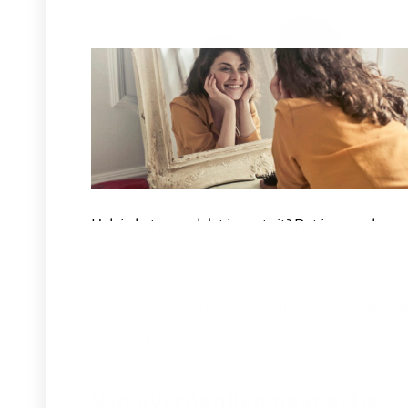
Heb je het gevoel dat je vast zit? Dat je zoveel zo
Of je nu worstelt met het maken van beslissingen, j
of je voortdurend druk maakt over wat anderen van
veel mensen ervaren dezelfde uitdagingen. Het kan
weggelegd. Stel je eens voor hoe je leven eruit z
Van overdenken naar actie