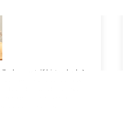
u willen doen, maar twijfels je tegenhouden?
e ongemakkelijk voelt in sociale situaties,
 je denken… Je bent niet de enige, want
 ook anders. En dat is ook voor jou
ou zien met meer zelfvertrouwen…