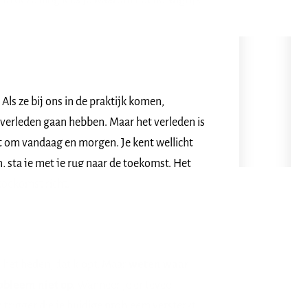
 In deze blog lees je waarom het belangrijk
Als ze bij ons in de praktijk komen,
 verleden gaan hebben. Maar het verleden is
aat om vandaag en morgen. Je kent wellicht
en, sta je met je rug naar de toekomst. Het
 toekomst richt.
 het heden, dat klopt. Maar
weten waar
obleem niet op.
Wanneer je er teveel
 trigger die je huidige probleem versterkt.