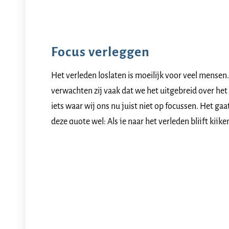
zijn vragen en opmerkingen die ik regelmatig krijg.
is om het verleden los te laten en hoe je dit doet.
Focus verleggen
Het verleden loslaten is moeilijk voor veel mensen. 
verwachten zij vaak dat we het uitgebreid over het
iets waar wij ons nu juist niet op focussen. Het g
deze quote wel: Als je naar het verleden blijft kijk
wordt dus tijd dat jij je omdraait en je blik naar de
Aandacht als trigger
Het verleden veroorzaakt regelmatig problemen in
een probleem door wordt veroorzaakt, lost je pr
aandacht aan besteedt, kan het zelfs werken als een