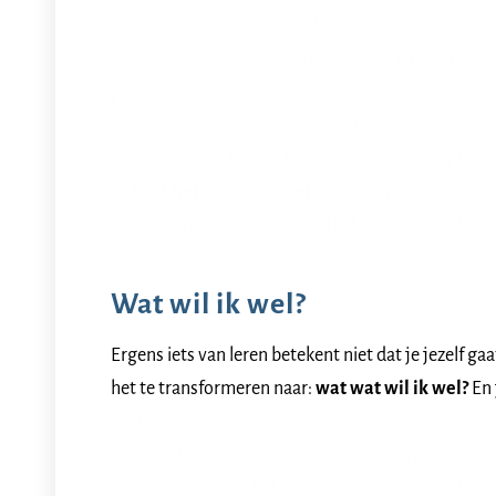
boosheid bijvoorbeeld. En blijf je daarin hangen, da
blijft keer op keer gebeurtenissen herhalen en bel
plaatsvinden.
Loslaten is erkennen dat iets nou eenmaal heeft p
aan kunt veranderen. Het is zoals het is, accepteer 
Je kunt het verleden niet overdoen.
Wat je er wel
leren. Want dat is wat het verleden is; het zijn le
Wat wil ik wel?
Ergens iets van leren betekent niet dat je jezelf ga
het te transformeren naar:
wat wat wil ik wel?
En 
Zodra jij je daarmee gaat bezighouden komt er ruim
vasthouden aan: dit nooit meer, dan sta je stil en is
goed illustreert is: Je kunt het verleden gebruiken 