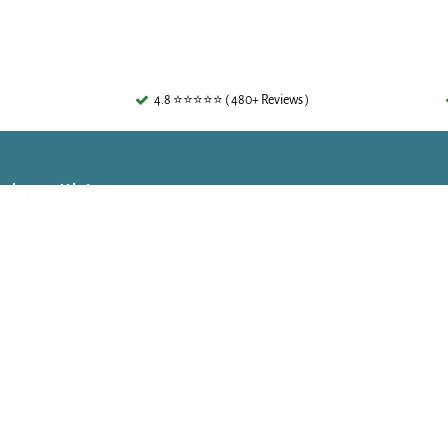
4.8 ⭐⭐⭐⭐⭐ ( 480+ Reviews )
langrijk is
u wel of niet mee bezighouden? Als ik dat
rleden loslaten, maar ik weet niet hoe. Het