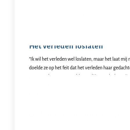
Omdat je jezelf dan een alibi geeft: logisch dat ik 
meegemaakt… Het wordt dan een excuus om te blijv
hierin blijven hangen. Het is daarom belangrijk om
Het verleden loslaten
”Ik wil het verleden wel loslaten, maar het laat mij 
doelde ze op het feit dat het verleden haar gedach
geen macht over”, vertelde ze. Cliënten als deze zi
het boek
Meester over je gedachten
te schrijven
je gedachten
. Je kunt het denken niet uitzetten, 
Loslaten begint met acceptat
Denken aan het verleden in relatie tot huidige prob