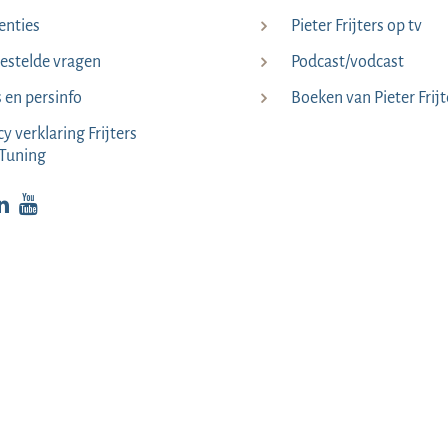
enties
Pieter Frijters op tv
estelde vragen
Podcast/vodcast
s en persinfo
Boeken van Pieter Frijt
cy verklaring Frijters
Tuning
p Facebook
kijk op Instagram
Bekijk op LinkedIn
Bekijk YouTube