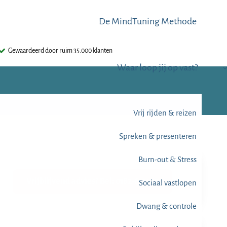
De MindTuning Methode
Gewaardeerd door ruim 35.000 klanten
Waar loop jij op vast?
Vrij rijden & reizen
Spreken & presenteren
Burn-out & Stress
Vrijblijvend advies? Bel: 0182-612345
Sociaal vastlopen
Dwang & controle