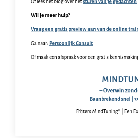
Of lees het blog over het
sturen van je gedachten
Wil je meer hulp?
Vraag een gratis preview aan van de online trai
Ga naar:
Persoonlijk Consult
Of maak een afspraak voor een gratis kennismaki
MINDTU
– Overwin zonde
Baanbrekend snel | 3
Frijters MindTuning® | Een Ex