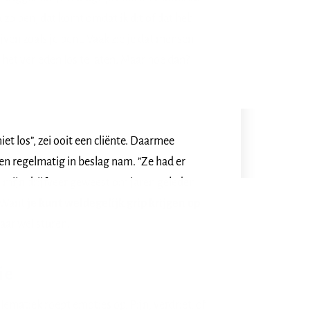
nu zo ben, dat komt omdat ik dit of dat heb
en zoals je bent. Vaak zie je dat mensen
 het verleden los te laten. Maar hoe dan?
niet los”, zei ooit een cliënte. Daarmee
ten regelmatig in beslag nam. ”Ze had er
jn mijn drijfveer geweest om jaren geleden
. Want
je kunt weldegelijk grip krijgen op
maar wel sturen.
ie
lematiek roept emoties op. Pijn, verdriet, of