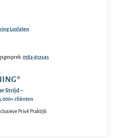
ning Loslaten
ngsgesprek:
0182-612345
NING®
r Strijd –
5.000+ cliënten
clusieve Privé Praktijk