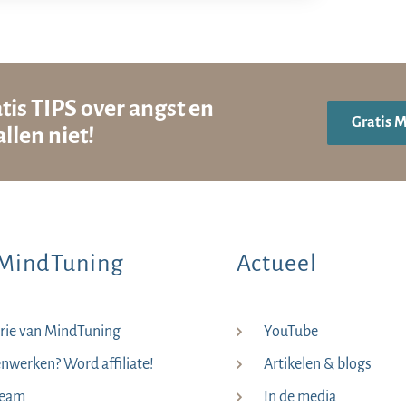
tis TIPS over angst en
Gratis 
llen niet!
MindTuning
Actueel
rie van MindTuning
YouTube
werken? Word affiliate!
Artikelen & blogs
team
In de media