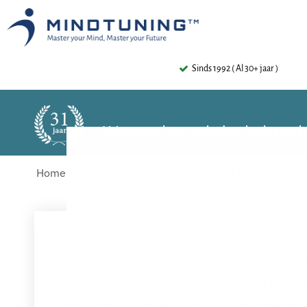
Sinds 1992 ( Al 30+ jaar )
Waarom het verleden loslaten be
Home
Waarom het verleden loslaten belangrijk is
Gebeurtenissen uit het verleden, moet ik me daar n
niet doe, duw ik het dan niet weg? Of: ik wil het ve