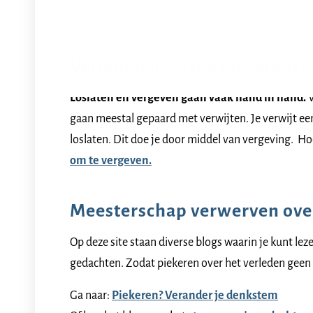
aan jou!
Verleden loslaten en vergev
Loslaten en vergeven gaan vaak hand in hand.
W
gaan meestal gepaard met verwijten. Je verwijt een 
loslaten. Dit doe je door middel van vergeving. Hoe
om te vergeven.
Meesterschap verwerven ove
Op deze site staan diverse blogs waarin je kunt le
gedachten. Zodat piekeren over het verleden geen v
Ga naar:
Piekeren? Verander je denkstem