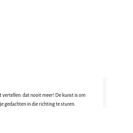
n maak je van jezelf een slachtoffer. Je
even die op dit moment helemaal niet
laatsgevonden en je daar dus helemaal niets
dat. Erken dat je er geen controle over hebt.
 mee kunt doen is kijken wat je ervan kunt
ermomenten.
at vertellen: dat nooit meer! De kunst is om
je gedachten in die richting te sturen.
te voor verandering en groei. Blijf je enkel
 er stagnatie. Een toepasselijke quote die dit
als hangmat, of als springplank. De keus is