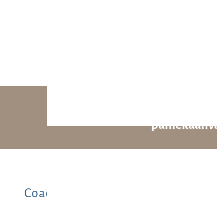
Mis onze gra
paniekaanva
Coaching & Training
Over 