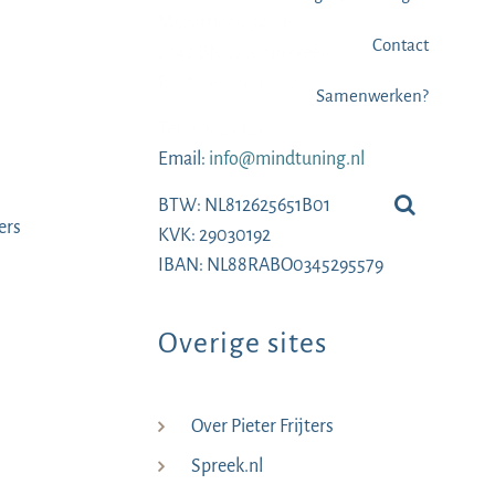
Mozartlaan 54-56
Contact
2742 BN Waddinxveen
Routebeschrijving
Samenwerken?
Tel.:
0182 612345
Email:
info@mindtuning.nl
BTW: NL812625651B01
ers
KVK: 29030192
IBAN: NL88RABO0345295579
Overige sites
Over Pieter Frijters
Spreek.nl