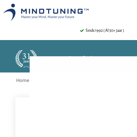
Sinds 1992 ( Al 30+ jaar )
Previewles Afrekenen met Smet
Home
Trainingen
Previewles Afrekenen met Sme
Wat goed dat je de previewles hebt aangevraagd va
met Smetvrees!
Je kunt de gratis videoles hierond