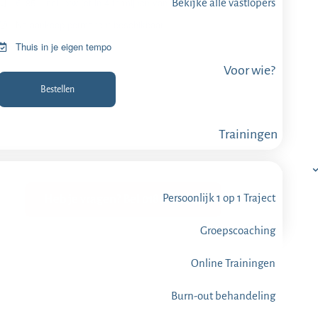
€185,- incl. btw (of in 4 termijnen van €49)
Bekijke alle vastlopers
Na aankoop permanent beschikbaar
Thuis in je eigen tempo
Voor wie?
Bestellen
Trainingen
Persoonlijk 1 op 1 Traject
Heb je vragen? Bel 0182-612345
Groepscoaching
Online Trainingen
Burn-out behandeling