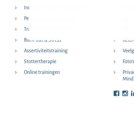
Innerlijke vragen & vastlopers
Histo
Persoonlijk 1 op 1 Consult
Samen
Training in kleine groep
Ons 
Burn-out & Stress
Refer
Assertiviteitstraining
Veelg
Stottertherapie
Foto’
Online trainingen
Priva
Mind
Bekijk o
Be