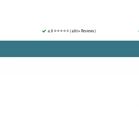
4.8 ⭐⭐⭐⭐⭐ ( 480+ Reviews )
vrees
tvrees
n het online training pakket
Afrekenen
er bekijken.