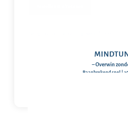
Bestellen & afrekenen
Terug naar online training overzicht>>>
MINDTUN
– Overwin zonde
Baanbrekend snel | 3
Frijters MindTuning® | Een Ex