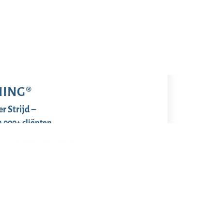
ING®
r Strijd –
0.000+ cliënten
clusieve Privé Praktijk