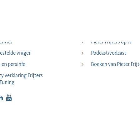
rie van MindTuning
YouTube
werken? Word affiliate!
Artikelen & blogs
team
In de media
enties
Pieter Frijters op tv
estelde vragen
Podcast/vodcast
s en persinfo
Boeken van Pieter Frijt
cy verklaring Frijters
Tuning
p Facebook
kijk op Instagram
Bekijk op LinkedIn
Bekijk YouTube