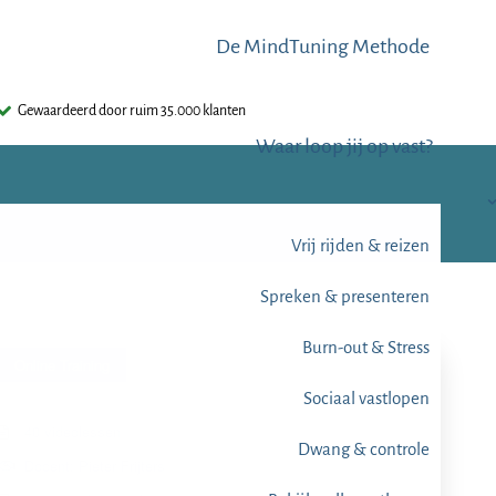
De MindTuning Methode
Gewaardeerd door ruim 35.000 klanten
Waar loop jij op vast?
Vrij rijden & reizen
Spreken & presenteren
Burn-out & Stress
Online Training
Sociaal vastlopen
40 videolessen
Dwang & controle
Docent: Pieter Frijters