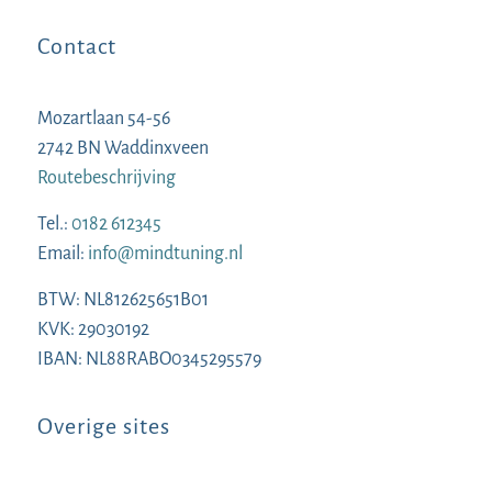
Contact
Mozartlaan 54-56
2742 BN Waddinxveen
Routebeschrijving
Tel.:
0182 612345
Email:
info@mindtuning.nl
BTW: NL812625651B01
KVK: 29030192
IBAN: NL88RABO0345295579
Overige sites