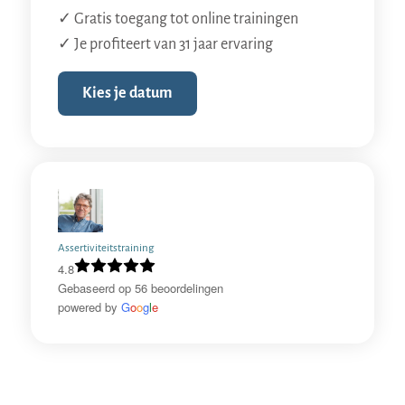
✓ Gratis toegang tot online trainingen
✓ Je profiteert van 31 jaar ervaring
Kies je datum
Assertiviteitstraining
4.8
Gebaseerd op 56 beoordelingen
powered by
G
o
o
g
l
e