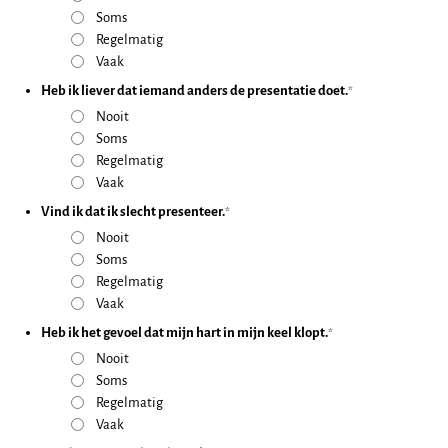
Soms
Regelmatig
Vaak
Heb ik liever dat iemand anders de presentatie doet.
*
Nooit
Soms
Regelmatig
Vaak
Vind ik dat ik slecht presenteer.
*
Nooit
Soms
Regelmatig
Vaak
Heb ik het gevoel dat mijn hart in mijn keel klopt.
*
Nooit
Soms
Regelmatig
Vaak