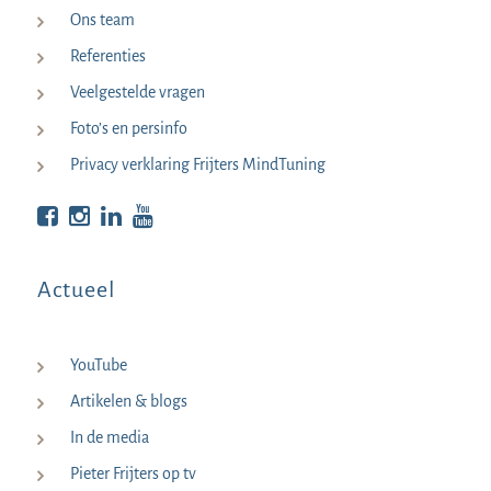
Ons team
Referenties
Veelgestelde vragen
Foto’s en persinfo
Privacy verklaring Frijters MindTuning
Bekijk op Facebook
Bekijk op Instagram
Bekijk op LinkedIn
Bekijk YouTube
Actueel
YouTube
Artikelen & blogs
In de media
Pieter Frijters op tv