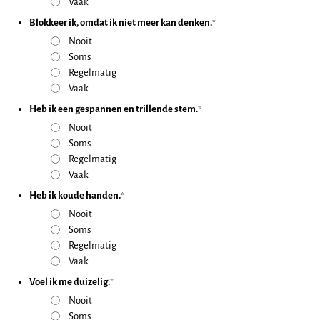
Vaak
Blokkeer ik, omdat ik niet meer kan denken.
*
Nooit
Soms
Regelmatig
Vaak
Heb ik een gespannen en trillende stem.
*
Nooit
Soms
Regelmatig
Vaak
Heb ik koude handen.
*
Nooit
Soms
Regelmatig
Vaak
Voel ik me duizelig.
*
Nooit
Soms