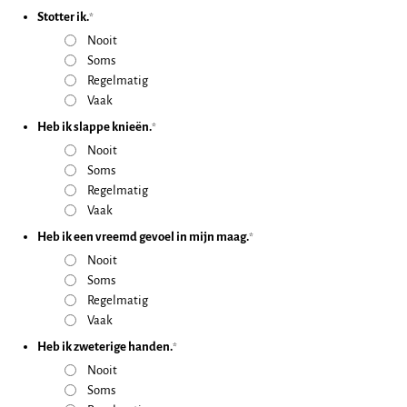
Stotter ik.
*
Nooit
Soms
Regelmatig
Vaak
Heb ik slappe knieën.
*
Nooit
Soms
Regelmatig
Vaak
Heb ik een vreemd gevoel in mijn maag.
*
Nooit
Soms
Regelmatig
Vaak
Heb ik zweterige handen.
*
Nooit
Soms