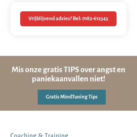
Vrijblijvend advies? Bel: 0182-612345
Mis onze gratis TIPS over angst en
paniekaanvallen niet!
Gratis MindTuning Tips
Coaching & Training