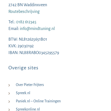
2742 BN Waddinxveen
Routebeschrijving
Tel.:
0182 612345
Email:
info@mindtuning.nl
BTW: NL812625651B01
KVK: 29030192
IBAN: NL88RABO0345295579
Overige sites
Over Pieter Frijters
Spreek.nl
Paniek.nl – Online Trainingen
Spreekonline.nl