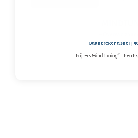
MINDTUN
– Overwin zonde
Baanbrekend snel | 3
Frijters MindTuning® | Een Ex