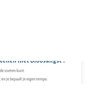
uiste manier in te zetten.
rekenen met Bloosangst’:
 de voeten kunt.
t en je bepaalt je eigen tempo.
 e-training.
ew