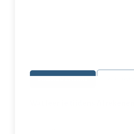
Gratis previ
Bestellen & afrekenen
Wat leer je tijdens Afrekene
De volgende lesstof komt aan bod:
Wat is MindTuning en hoe werkt het?