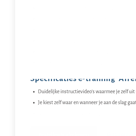
De rol van je visuele systeem bij angst.
Je mind resetten door je visuele systeem op de j
Paniek-ontsnappingstechnieken.
Gedachtenmanagementtechnieken.
Praktijkvoorbeelden en oplossingen.
Je herstel vasthouden en terugval voorkomen.
Specificaties e-training ‘Af
Duidelijke instructievideo’s waarmee je zelf uit
Je kiest zelf waar en wanneer je aan de slag gaa
Na aankoop heb je levenslang toegang tot deze
Gratis previ
Bestellen & afrekenen