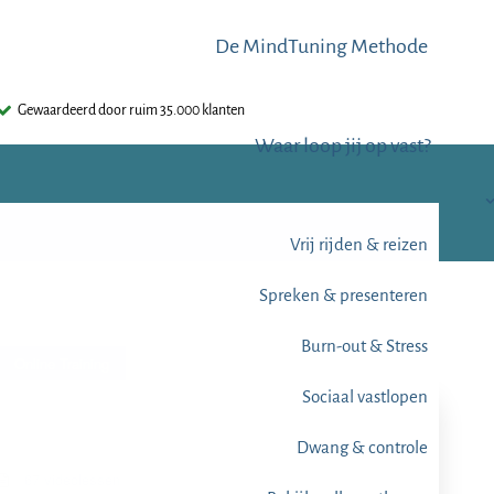
De MindTuning Methode
Gewaardeerd door ruim 35.000 klanten
Waar loop jij op vast?
Vrij rijden & reizen
Spreken & presenteren
Burn-out & Stress
Online Training
Sociaal vastlopen
Dwang & controle
67 videolessen