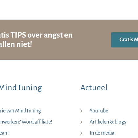
tis TIPS over angst en
Gratis 
llen niet!
MindTuning
Actueel
rie van MindTuning
YouTube
werken? Word affiliate!
Artikelen & blogs
team
In de media