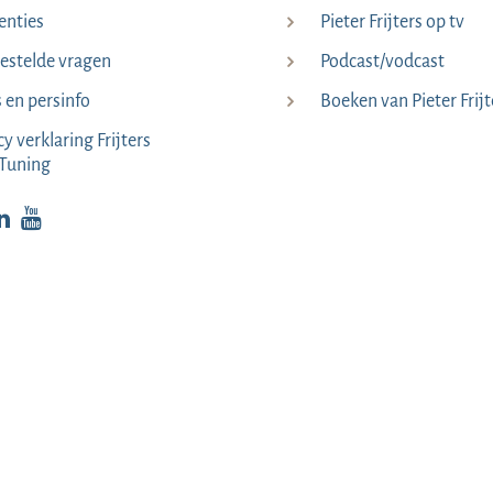
enties
Pieter Frijters op tv
estelde vragen
Podcast/vodcast
s en persinfo
Boeken van Pieter Frijt
cy verklaring Frijters
Tuning
p Facebook
kijk op Instagram
Bekijk op LinkedIn
Bekijk YouTube