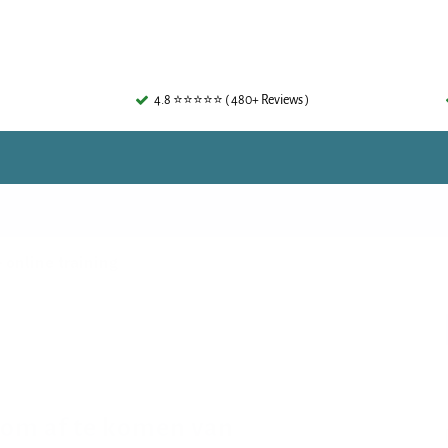
4.8 ⭐⭐⭐⭐⭐ ( 480+ Reviews )
 online training
 om af te komen van