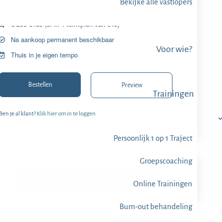
Bekijke alle vastlopers
Docent: Pieter Frijters
€̶ ̶2̶9̶0̶ €185 (of in 4 termijnen van €49)
Na aankoop permanent beschikbaar
Voor wie?
Thuis in je eigen tempo
Bestellen
Preview
Trainingen
Ben je al klant?
Klik hier om in te loggen
Persoonlijk 1 op 1 Traject
Groepscoaching
Heb je vragen? Bel 0182-612345
Online Trainingen
Burn-out behandeling