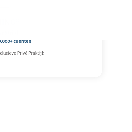
ING®
r Strijd –
0.000+ cliënten
clusieve Privé Praktijk