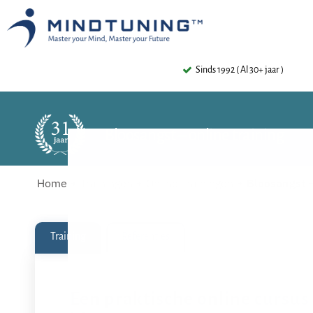
Sinds 1992 ( Al 30+ jaar )
Bloosangst – online training
Home
Trainingen
Online Trainingen
Bloosangst –
Training
Referenties
Een praktische online cursus