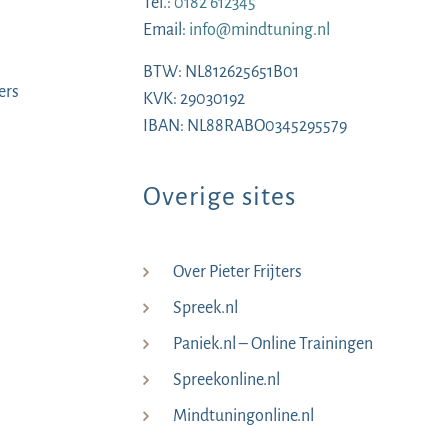
Tel.:
0182 612345
Email:
info@mindtuning.nl
BTW: NL812625651B01
ers
KVK: 29030192
IBAN: NL88RABO0345295579
Overige sites
Over Pieter Frijters
Spreek.nl
Paniek.nl – Online Trainingen
Spreekonline.nl
Mindtuningonline.nl