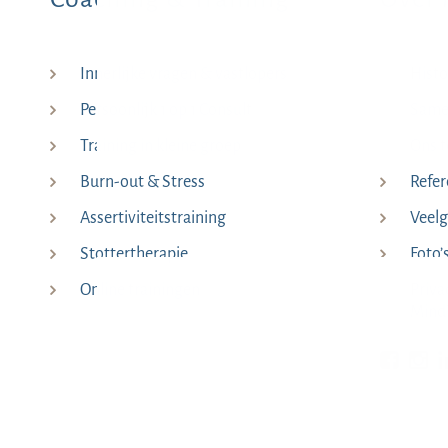
Innerlijke vragen & vastlopers
Histo
Persoonlijk 1 op 1 Consult
Samen
Training in kleine groep
Ons 
Burn-out & Stress
Refer
Assertiviteitstraining
Veelg
Stottertherapie
Foto’
Online trainingen
Priva
Mind
Bekijk o
Be