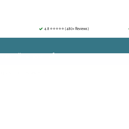
4.8 ⭐⭐⭐⭐⭐ ( 480+ Reviews )
 van mijn angsten af
ij van mijn angsten af