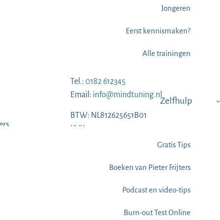
Jongeren
Eerst kennismaken?
Mozartlaan 54-56
2742 BN Waddinxveen
Alle trainingen
Routebeschrijving
Tel.:
0182 612345
Email:
info@mindtuning.nl
Zelfhulp
BTW: NL812625651B01
ers
KVK: 29030192
IBAN: NL88RABO0345295579
Gratis Tips
Boeken van Pieter Frijters
Overige sites
Podcast en video-tips
Burn-out Test Online
Over Pieter Frijters