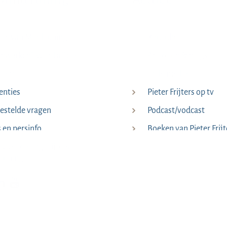
rie van MindTuning
YouTube
werken? Word affiliate!
Artikelen & blogs
team
In de media
enties
Pieter Frijters op tv
estelde vragen
Podcast/vodcast
s en persinfo
Boeken van Pieter Frijt
cy verklaring Frijters
Tuning
p Facebook
kijk op Instagram
Bekijk op LinkedIn
Bekijk YouTube