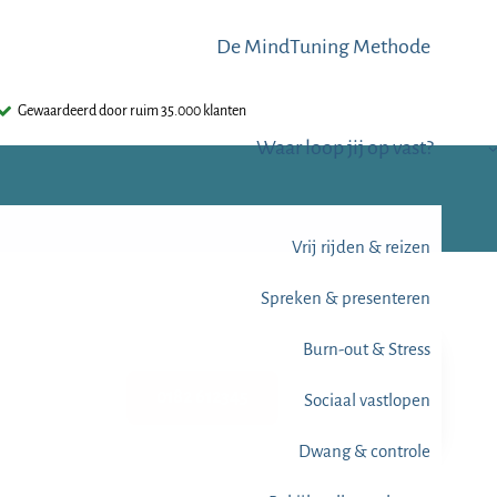
De MindTuning Methode
Gewaardeerd door ruim 35.000 klanten
Waar loop jij op vast?
Vrij rijden & reizen
Spreken & presenteren
Burn-out & Stress
0182 612345
Sociaal vastlopen
Dwang & controle