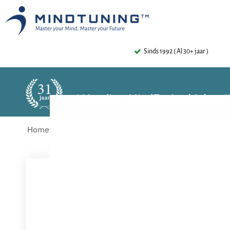
Sinds 1992 ( Al 30+ jaar )
Vriendin – MindTuning hielp mij
Home
In de media
Vriendin – MindTuning hielp m