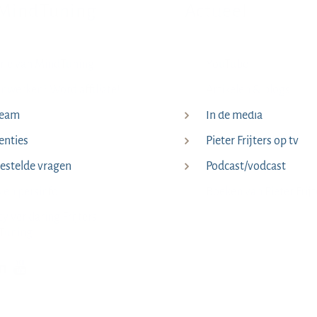
MindTuning
Actueel
rie van MindTuning
YouTube
werken? Word affiliate!
Artikelen & blogs
team
In de media
enties
Pieter Frijters op tv
estelde vragen
Podcast/vodcast
s en persinfo
Boeken van Pieter Frijt
cy verklaring Frijters
Tuning
p Facebook
kijk op Instagram
Bekijk op LinkedIn
Bekijk YouTube