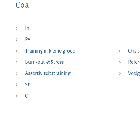
Coaching & Training
Over 
Innerlijke vragen & vastlopers
Histo
Persoonlijk 1 op 1 Consult
Samen
Training in kleine groep
Ons 
Burn-out & Stress
Refer
Assertiviteitstraining
Veelg
Stottertherapie
Foto’
Online trainingen
Priva
Mind
Bekijk o
Be