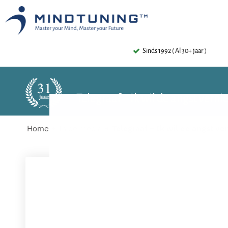
Sinds 1992 ( Al 30+ jaar )
Telegraaf – Ik wil de angst verni
Home
In de media
Telegraaf – Ik wil de angst ve