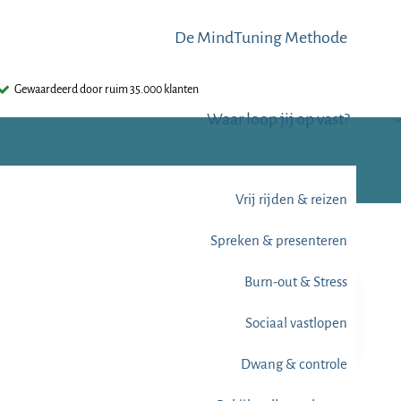
De MindTuning Methode
Gewaardeerd door ruim 35.000 klanten
Waar loop jij op vast?
Vrij rijden & reizen
Spreken & presenteren
Burn-out & Stress
0182 612345
Sociaal vastlopen
Dwang & controle