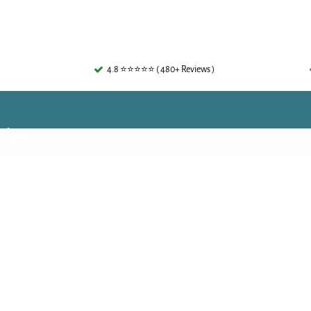
4.8 ⭐⭐⭐⭐⭐ ( 480+ Reviews )
etigen
rnietigen