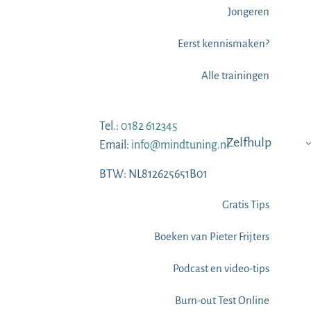
Contact
Jongeren
Eerst kennismaken?
Mozartlaan 54-56
Alle trainingen
2742 BN Waddinxveen
Routebeschrijving
Tel.:
0182 612345
Zelfhulp
Email:
info@mindtuning.nl
BTW: NL812625651B01
ers
KVK: 29030192
Gratis Tips
IBAN: NL88RABO0345295579
Boeken van Pieter Frijters
Overige sites
Podcast en video-tips
Burn-out Test Online