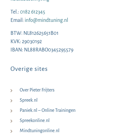
Tel.:
0182 612345
Email:
info@mindtuning.nl
BTW: NL812625651B01
KVK: 29030192
IBAN: NL88RABO0345295579
Overige sites
Over Pieter Frijters
Spreek.nl
Paniek.nl – Online Trainingen
Spreekonline.nl
Mindtuningonline.nl