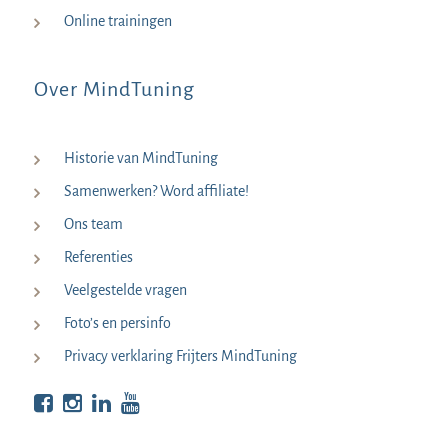
Online trainingen
Over MindTuning
Historie van MindTuning
Samenwerken? Word affiliate!
Ons team
Referenties
Veelgestelde vragen
Foto’s en persinfo
Privacy verklaring Frijters MindTuning
Bekijk op Facebook
Bekijk op Instagram
Bekijk op LinkedIn
Bekijk YouTube