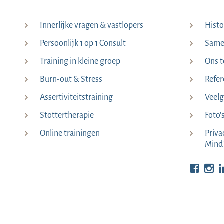
Innerlijke vragen & vastlopers
Histo
Persoonlijk 1 op 1 Consult
Samen
Training in kleine groep
Ons 
Burn-out & Stress
Refer
Assertiviteitstraining
Veelg
Stottertherapie
Foto’
Online trainingen
Priva
Mind
Bekijk o
Be