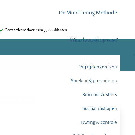
De MindTuning Methode
Gewaardeerd door ruim 35.000 klanten
Waar loop jij op vast?
Vrij rijden & reizen
Spreken & presenteren
Burn-out & Stress
Online Training
Sociaal vastlopen
Dwang & controle
60 videolessen