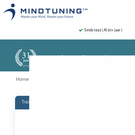
Sinds 1992 ( Al 30+ jaar )
Paniekaanvallen – online traini
Home
Trainingen
Online Trainingen
Paniekaanval
Training
Referenties
Een praktische online cursus