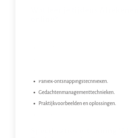
Wat leer je tijdens Afrekene
online?
De volgende lesstof komt aan bod:
Wat is MindTuning en hoe werkt het?
De rol van je visuele systeem bij angst.
Je mind resetten door je visuele systeem op de j
Paniek-ontsnappingstechnieken.
Gedachtenmanagementtechnieken.
Praktijkvoorbeelden en oplossingen.
Je herstel vasthouden en terugval voorkomen.
Specificaties e-training ‘Af