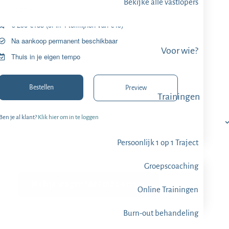
Bekijke alle vastlopers
Door: Pieter Frijters
€̶ ̶2̶9̶0̶ €185 (of in 4 termijnen van €49)
Na aankoop permanent beschikbaar
Voor wie?
Thuis in je eigen tempo
Bestellen
Preview
Trainingen
Ben je al klant?
Klik hier om in te loggen
Persoonlijk 1 op 1 Traject
Groepscoaching
Heb je vragen? Bel 0182-612345
Online Trainingen
Burn-out behandeling