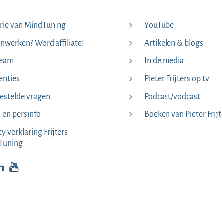
rie van MindTuning
YouTube
werken? Word affiliate!
Artikelen & blogs
team
In de media
enties
Pieter Frijters op tv
estelde vragen
Podcast/vodcast
s en persinfo
Boeken van Pieter Frijt
cy verklaring Frijters
Tuning
p Facebook
kijk op Instagram
Bekijk op LinkedIn
Bekijk YouTube