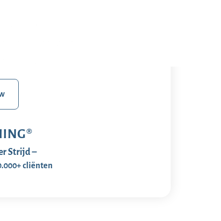
 de voeten kunt.
t en bepaalt je eigen tempo.
 e-training.
ew
ING®
r Strijd –
0.000+ cliënten