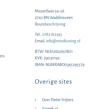
Mozartlaan 54-56
2742 BN Waddinxveen
Routebeschrijving
Tel.:
0182 612345
Email:
info@mindtuning.nl
BTW: NL812625651B01
ers
KVK: 29030192
IBAN: NL88RABO0345295579
Overige sites
Over Pieter Frijters
Spreek.nl