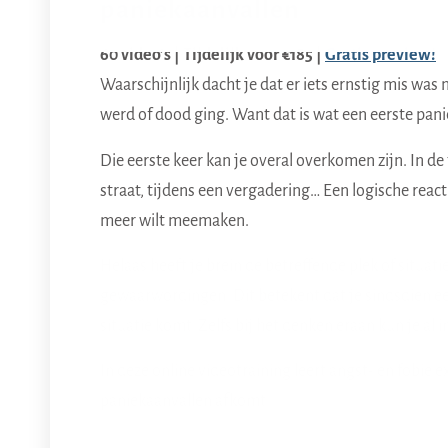
paniekaanvallen
60 video’s | Tijdelijk voor €185 |
Gratis preview!
Waarschijnlijk dacht je dat er iets ernstig mis was 
werd of dood ging. Want dat is wat een eerste pani
Die eerste keer kan je overal overkomen zijn. In d
straat, tijdens een vergadering… Een logische reacti
meer wilt meemaken.
Helaas heeft je brein de betreffende plek of situat
gewaarwordingen. Dit betekent dat je sindsdien een
situatie komt. Zelfs bij het denken eraan kun je al i
In deze online videotraining leert angst- en fobie ex
paniekaanvallen afkomt.