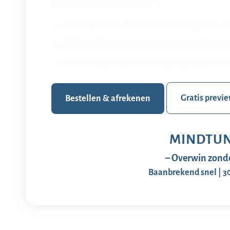
Paniekaanvallen’:
Duidelijke instructievideo’s waarmee je zelf uit
Je kiest zelf waar en wanneer je aan de slag gaa
Na aankoop heb je levenslang toegang tot deze
Gratis previ
Bestellen & afrekenen
MINDTUN
– Overwin zonde
Baanbrekend snel | 3