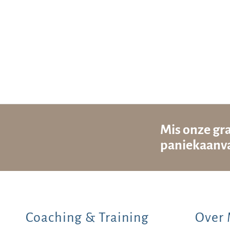
Mis onze gra
paniekaanva
Coaching & Training
Over 