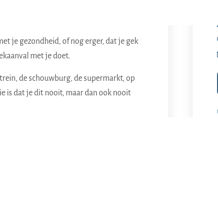
met je gezondheid, of nog erger, dat je gek
ekaanval met je doet.
e trein, de schouwburg, de supermarkt, op
e is dat je dit nooit, maar dan ook nooit
ie gekoppeld aan de angstige lichamelijke
 paniekaanval krijgt zodra je in dezelfde
n paniek raken.
pert Pieter Frijters jou hoe je van