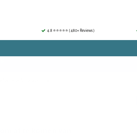
4.8 ⭐⭐⭐⭐⭐ ( 480+ Reviews )
ng
len – online training
 om af te komen van