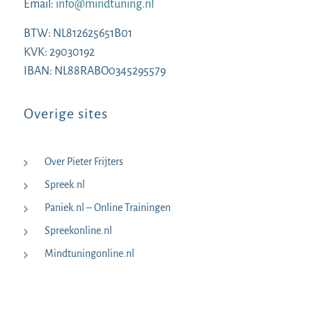
Email:
info@mindtuning.nl
BTW: NL812625651B01
KVK: 29030192
IBAN: NL88RABO0345295579
Overige sites
Over Pieter Frijters
Spreek.nl
Paniek.nl – Online Trainingen
Spreekonline.nl
Mindtuningonline.nl