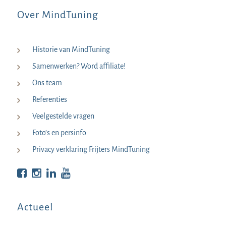
Over MindTuning
Historie van MindTuning
Samenwerken? Word affiliate!
Ons team
Referenties
Veelgestelde vragen
Foto’s en persinfo
Privacy verklaring Frijters MindTuning
Bekijk op Facebook
Bekijk op Instagram
Bekijk op LinkedIn
Bekijk YouTube
Actueel