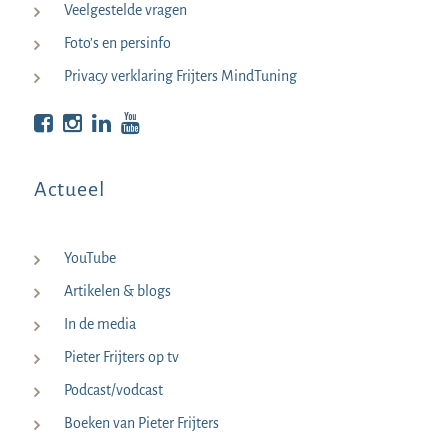
Veelgestelde vragen
Foto’s en persinfo
Privacy verklaring Frijters MindTuning
Bekijk op Facebook
Bekijk op Instagram
Bekijk op LinkedIn
Bekijk YouTube
Actueel
YouTube
Artikelen & blogs
In de media
Pieter Frijters op tv
Podcast/vodcast
Boeken van Pieter Frijters