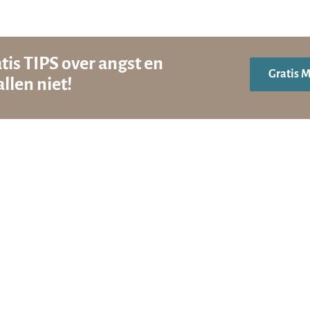
tis TIPS over angst en
Gratis 
llen niet!
MindTuning
Actueel
rie van MindTuning
YouTube
werken? Word affiliate!
Artikelen & blogs
team
In de media
enties
Pieter Frijters op tv