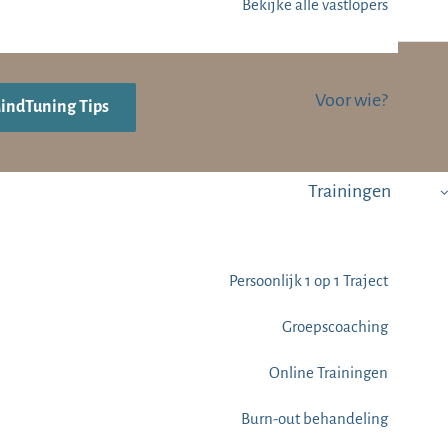
Bekijke alle vastlopers
Voor wie?
MindTuning Tips
Trainingen
Contact
Persoonlijk 1 op 1 Traject
Groepscoaching
Mozartlaan 54-56
2742 BN Waddinxveen
Online Trainingen
Routebeschrijving
Burn-out behandeling
Tel.:
0182 612345