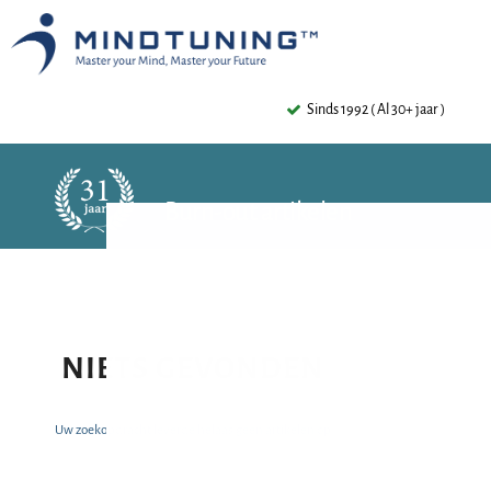
Sinds 1992 ( Al 30+ jaar )
Burn-out artikelen
NIETS GEVONDEN
Uw zoekopdracht leverde helaas geen artikelen op