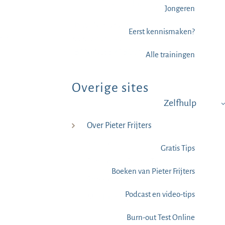
Email:
info@mindtuning.nl
Jongeren
BTW: NL812625651B01
Eerst kennismaken?
ers
KVK: 29030192
IBAN: NL88RABO0345295579
Alle trainingen
Overige sites
Zelfhulp
Over Pieter Frijters
Spreek.nl
Gratis Tips
Paniek.nl – Online Trainingen
Boeken van Pieter Frijters
Spreekonline.nl
Podcast en video-tips
Mindtuningonline.nl
Burn-out Test Online