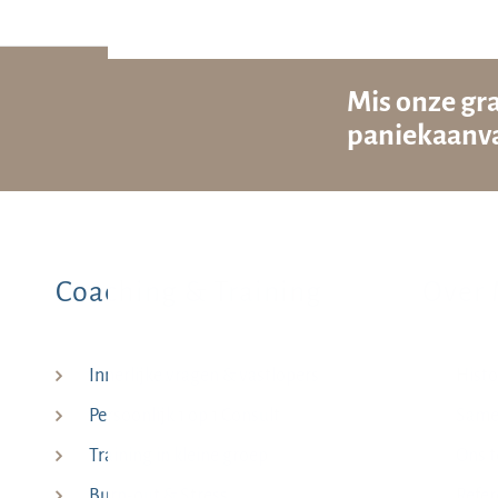
Mis onze gra
paniekaanva
Coaching & Training
Over 
Innerlijke vragen & vastlopers
Histo
Persoonlijk 1 op 1 Consult
Samen
Training in kleine groep
Ons 
Burn-out & Stress
Refer