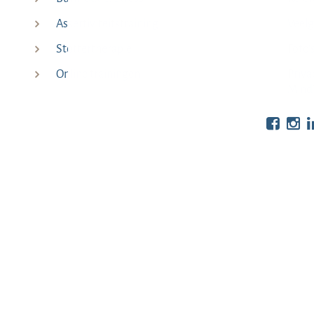
Assertiviteitstraining
Veelg
Stottertherapie
Foto’
Online trainingen
Priva
Mind
Bekijk o
Be