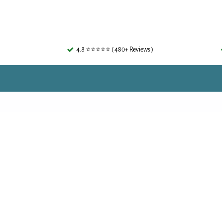
4.8 ⭐⭐⭐⭐⭐ ( 480+ Reviews )